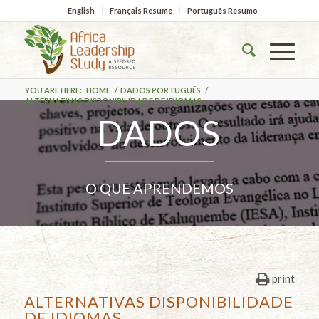
English
Français Resume
Português Resumo
YOU ARE HERE:
HOME
/
DADOS PORTUGUÊS
/
ALTERNATIVAS DISPONIBILIDADE DE IDIOMAS
DADOS
O QUE APRENDEMOS
print
ALTERNATIVAS DISPONIBILIDADE
DE IDIOMAS